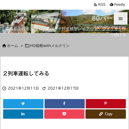

Feedly
RSS
80パーミル

箱根登山鉄道のスイッチバック鉄道模型レイアウト・ジオラマを作

り続ける
メニュ


ホーム
>

HO箱根withメルクリン
サイド

前へ
２列車運転してみる

次へ



2021年12月11日
2021年12月17日
検索
Copy