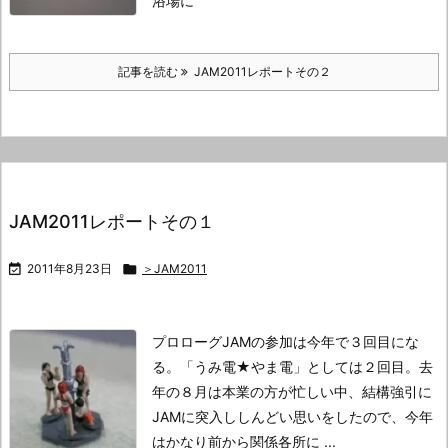
浴場に
記事を読む
JAM2011レポートその２
JAM2011レポートその１

2011年8月23日

＞JAM2011
プロローグ
JAMの参加は今年で３回目にな
る。
「うみ電★やま電」としては２回目。
去
年の８月は本業の方が忙しい中、結構強引に
JAMに突入し
しんどい思いをしたので、今年
はかなり前から関係各所に ...