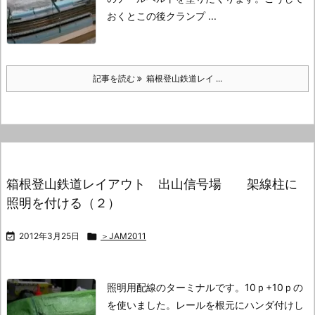
おくとこの後クランプ ...
記事を読む
箱根登山鉄道レイ ...
箱根登山鉄道レイアウト 出山信号場 架線柱に
照明を付ける（２）

2012年3月25日

＞JAM2011
照明用配線のターミナルです。
10ｐ+10ｐの
を使いました。
レールを根元にハンダ付けし