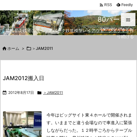

Feedly
RSS
80パーミル

箱根登山鉄道のスイッチバック鉄道模型レイアウト・ジオラマを作

り続ける
メニュ


ホーム
>

＞JAM2011
サイド

前へ
JAM2012搬入日

次へ

2012年8月17日

＞JAM2011

検索
今年はビッグサイト東４ホールで開催されま
す。
いままでと違う会場なので車進入に緊張
しながらだった。
１２時半ごろからテーブル