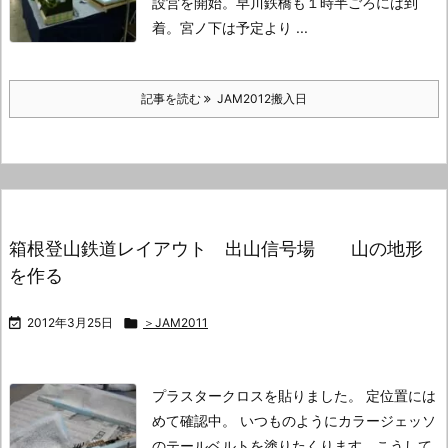
設営を開始。
早川鉄橋も１時半ごろには到
着。
宮ノ下は予定より ...
記事を読む
JAM2012搬入日
箱根登山鉄道レイアウト 出山信号場 山の地形
を作る

2012年3月25日

＞JAM2011
プラスタークロスを貼りました。
定位置には
めて確認中。
いつものようにカラージェッソ
のテールベルトを塗りたくります。
こうして