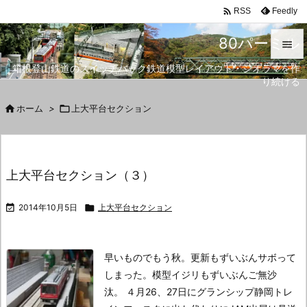

Feedly
RSS
80パーミル

箱根登山鉄道のスイッチバック鉄道模型レイアウト・ジオラマを作

り続ける
メニュ


ホーム
>

上大平台セクション
サイド

前へ
上大平台セクション（３）

次へ

2014年10月5日

上大平台セクション

検索
早いものでもう秋。
更新もずいぶんサボって
しまった。
模型イジリもずいぶんご無沙
汰。
４月26、27日にグランシップ静岡トレ