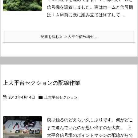
信号機を設置しました。
実はホームと信号機
はＪＡＭ前に既に組み立ては終了して ...
記事を読む
上大平台信号場セ ...
上大平台セクションの配線作業

2013年4月14日

上大平台セクション
模型触るのどえらい久しぶりです。
何がどこ
まで進んでいたのか思い出すのが大変。
上
大平台信号場のポイントマシンの配線からで