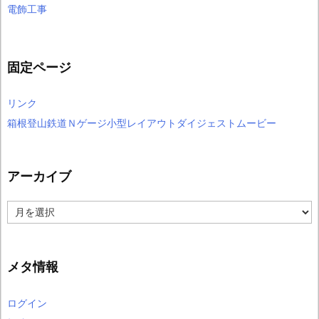
電飾工事
固定ページ
リンク
箱根登山鉄道Ｎゲージ小型レイアウトダイジェストムービー
アーカイブ
ア
ー
カ
イ
ブ
メタ情報
ログイン