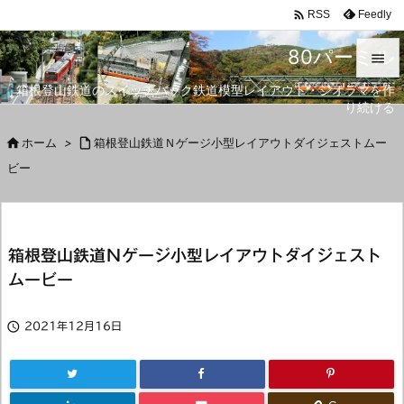

Feedly
RSS
80パーミル

箱根登山鉄道のスイッチバック鉄道模型レイアウト・ジオラマを作

り続ける
メニュ


ホーム
>

箱根登山鉄道Ｎゲージ小型レイアウトダイジェストムー
サイド
ビー

前へ

次へ
箱根登山鉄道Ｎゲージ小型レイアウトダイジェスト

ムービー
検索

2021年12月16日