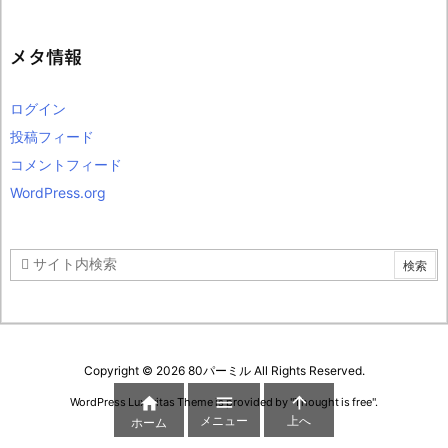
カ
イ
ブ
メタ情報
ログイン
投稿フィード
コメントフィード
WordPress.org
Copyright ©
2026
80パーミル
All Rights Reserved.



WordPress Luxeritas Theme is provided by "
Thought is free
".
メニュー
上へ
ホーム