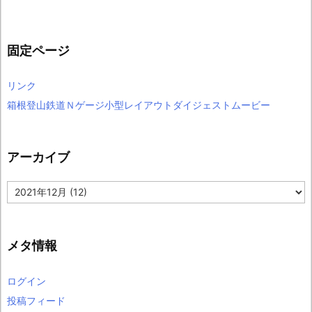
固定ページ
リンク
箱根登山鉄道Ｎゲージ小型レイアウトダイジェストムービー
アーカイブ
ア
ー
カ
イ
ブ
メタ情報
ログイン
投稿フィード