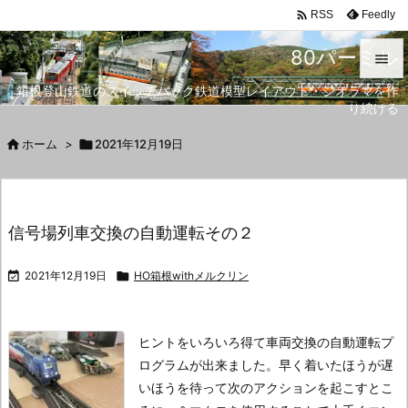

Feedly
RSS
80パーミル

箱根登山鉄道のスイッチバック鉄道模型レイアウト・ジオラマを作

り続ける
メニュ


ホーム
>

2021年12月19日
サイド

前へ
信号場列車交換の自動運転その２

次へ

2021年12月19日

HO箱根withメルクリン

検索
ヒントをいろいろ得て車両交換の自動運転プ
ログラムが出来ました。
早く着いたほうが遅
いほうを待って次のアクションを起こすとこ