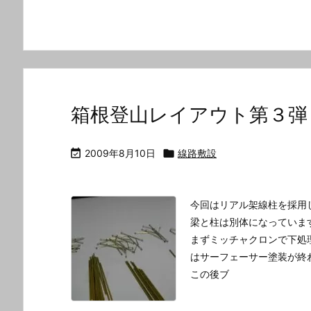
箱根登山レイアウト第３弾

2009年8月10日

線路敷設
今回はリアル架線柱を採用
梁と柱は別体になっていま
まずミッチャクロンで下処
はサーフェーサー塗装が終
この後ブ