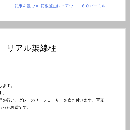
記事を読む
箱根登山レイアウト ６０パーミル
 リアル架線柱
します。
す。
理を行い、グレーのサーフェーサーを吹き付けます。写真
わった段階です。