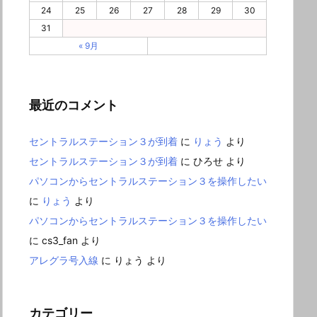
24
25
26
27
28
29
30
31
« 9月
最近のコメント
セントラルステーション３が到着
に
りょう
より
セントラルステーション３が到着
に
ひろせ
より
パソコンからセントラルステーション３を操作したい
に
りょう
より
パソコンからセントラルステーション３を操作したい
に
cs3_fan
より
アレグラ号入線
に
りょう
より
カテゴリー