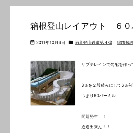
箱根登山レイアウト ６０

2011年10月6日

函音登山鉄道第４弾
,
線路敷
サブテレインで勾配を作っ
3％を２段積みにして6％
つまり60パーミル
問題発生！！
通過出来ん！！ ...