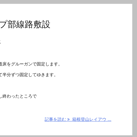
プ部線路敷設
設
道床をグルーガンで固定します。
て半分ずつ固定してゆきます。
し終わったところで
記事を読む
箱根登山レイアウ ...