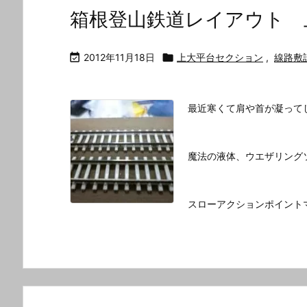
箱根登山鉄道レイアウト 

2012年11月18日

上大平台セクション
,
線路敷
最近寒くて肩や首が凝って
魔法の液体、ウエザリング
スローアクションポイント