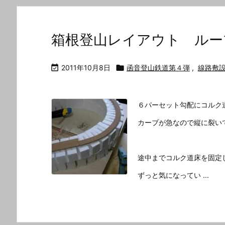
箱根登山レイアウト ルー

2011年10月8日

函音登山鉄道第４弾
,
線路敷
６パーセット勾配にコルク
カーブが急なので縦に裂い
途中までコルク道床を固定
ずっと気になってい ...