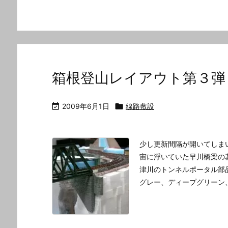
箱根登山レイアウト第３弾

2009年6月1日

線路敷設
少し更新間隔が開いてしま
宙に浮いていた早川橋梁の
津川のトンネルポータル部
グレー、ディープグリーン