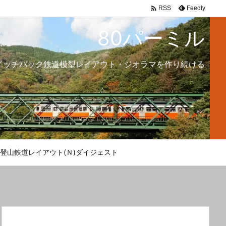

Feedly
RSS
80パーミル
イッチバック鉄道模型レイアウト・ジオラマを作り続ける
登山鉄道レイアウト(Ｎ)ダイジェスト