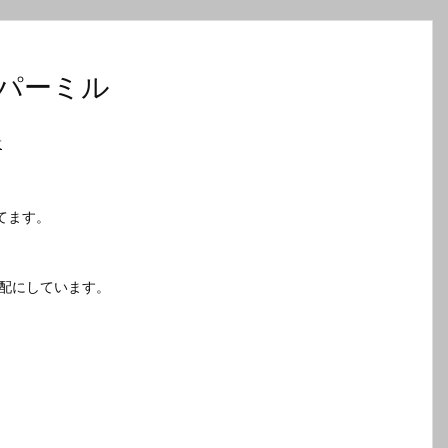
パーミル
設
てます。
勾配にしています。