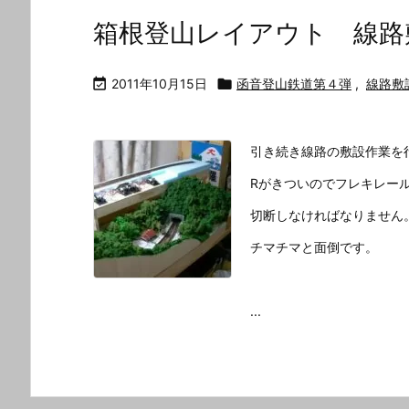
箱根登山レイアウト 線路

2011年10月15日

函音登山鉄道第４弾
,
線路敷
引き続き線路の敷設作業を
Rがきついのでフレキレー
切断しなければなりません
チマチマと面倒です。
...