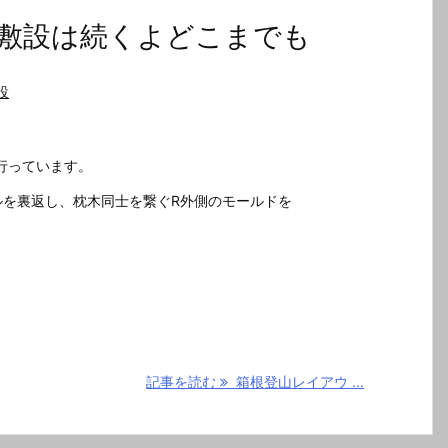
敷設は続くよどこまでも
設
行っています。
ルを裏返し、枕木同士を繋ぐR外側のモールドを
。
記事を読む
箱根登山レイアウ ...