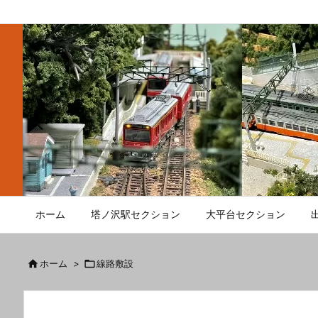
ホーム
塔ノ沢駅セクション
大平台セクション

ホーム
>

線路敷設