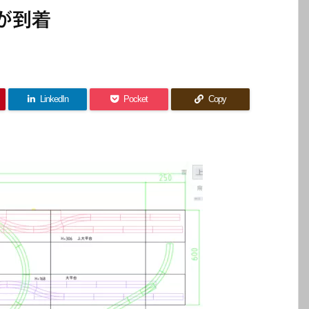
が到着
LinkedIn
Pocket
Copy