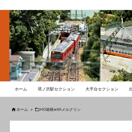
ホーム
塔ノ沢駅セクション
大平台セクション

ホーム
>

HO箱根withメルクリン