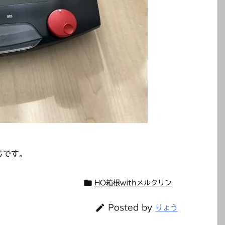
じです。

HO箱根withメルクリン

Posted by
りょう