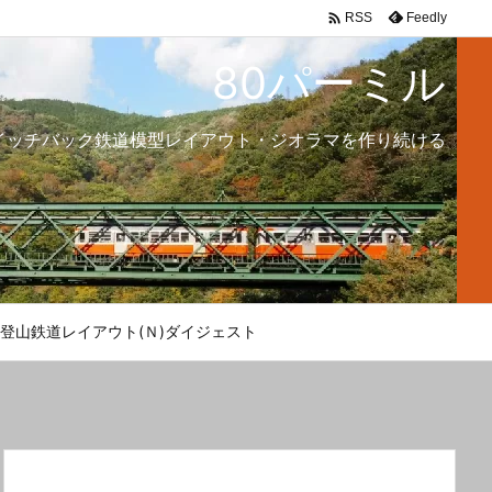

Feedly
RSS
80パーミル
イッチバック鉄道模型レイアウト・ジオラマを作り続ける
登山鉄道レイアウト(Ｎ)ダイジェスト