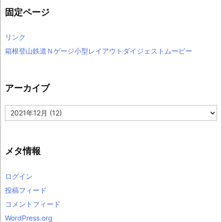
固定ページ
リンク
箱根登山鉄道Ｎゲージ小型レイアウトダイジェストムービー
アーカイブ
ア
ー
カ
イ
ブ
メタ情報
ログイン
投稿フィード
コメントフィード
WordPress.org