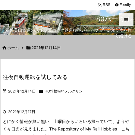

Feedly
RSS
80パーミル

箱根登山鉄道のスイッチバック鉄道模型レイアウト・ジオラマを作

り続ける
メニュ


ホーム
>

2021年12月14日
サイド

前へ
往復自動運転を試してみる

次へ

2021年12月14日

HO箱根withメルクリン

検索

2021年12月17日
とにかく情報が無い無い。
土曜日からいろいろ探っていて、ようや
く今日光が見えました。
The Repository of My Rail Hobbies こち