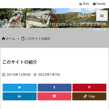

Feedly
RSS
80パーミル

箱根登山鉄道のスイッチバック鉄道模型レイアウト・ジオラマを作

り続ける
メニュ


ホーム
>

このサイトの紹介
サイド

前へ
このサイトの紹介

次へ



2010年12月5日
2022年1月7日
検索
Copy