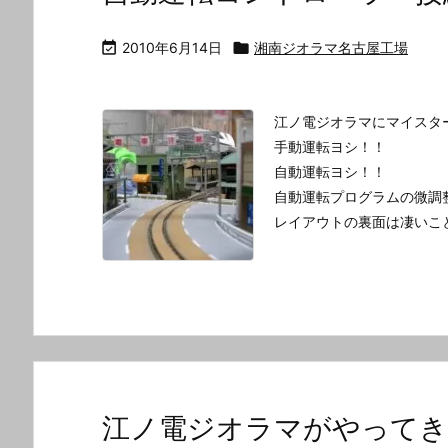

2010年6月14日

湘南ジオラマ名古屋工場
江ノ電ジオラマにマイスタ
手動運転ヨシ！！
自動運転ヨシ！！
自動運転プログラムの微調
レイアウトの裏面は凄いこ
江ノ電ジオラマがやって