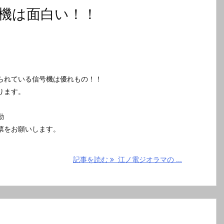
機は面白い！！
られている信号機は優れもの！！
ります。
動
票をお願いします。
記事を読む
江ノ電ジオラマの ...