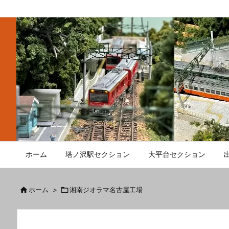
ホーム
塔ノ沢駅セクション
大平台セクション

ホーム
>

湘南ジオラマ名古屋工場