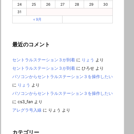
24
25
26
27
28
29
30
31
« 9月
最近のコメント
セントラルステーション３が到着
に
りょう
より
セントラルステーション３が到着
に
ひろせ
より
パソコンからセントラルステーション３を操作したい
に
りょう
より
パソコンからセントラルステーション３を操作したい
に
cs3_fan
より
アレグラ号入線
に
りょう
より
カテゴリー