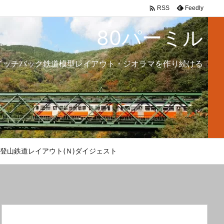

Feedly
RSS
80パーミル
イッチバック鉄道模型レイアウト・ジオラマを作り続ける
登山鉄道レイアウト(Ｎ)ダイジェスト