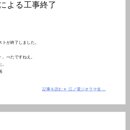
による工事終了
ストが終了しました。
。
・。べたですねえ。
た。
画
記事を読む
江ノ電ジオラマ名 ...