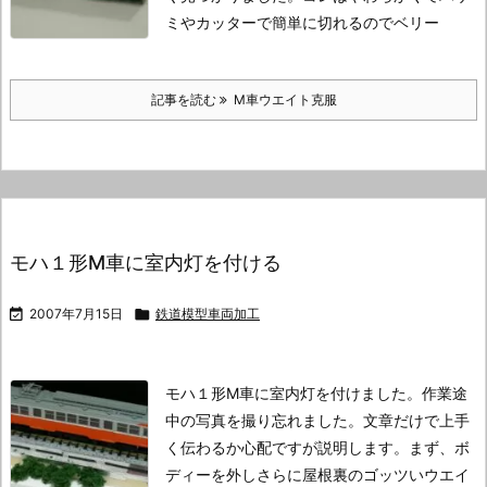
ミやカッターで簡単に切れるのでベリー
記事を読む
M車ウエイト克服
モハ１形M車に室内灯を付ける

2007年7月15日

鉄道模型車両加工
モハ１形M車に室内灯を付けました。
作業途
中の写真を撮り忘れました。
文章だけで上手
く伝わるか心配ですが説明します。
まず、ボ
ディーを外しさらに屋根裏のゴッツいウエイ