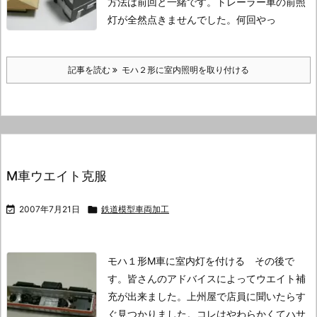
方法は前回と一緒です。
トレーラー車の前照
灯が全然点きませんでした。
何回やっ
記事を読む
モハ２形に室内照明を取り付ける
M車ウエイト克服

2007年7月21日

鉄道模型車両加工
モハ１形M車に室内灯を付ける その後で
す。
皆さんのアドバイスによってウエイト補
充が出来ました。
上州屋で店員に聞いたらす
ぐ見つかりました。
コレはやわらかくてハサ