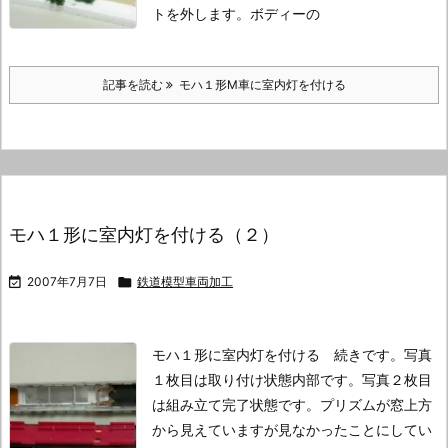
トを外します。
ボディーの
記事を読む
モハ１形M車に室内灯を付ける
モハ１形に室内灯を付ける（２）

2007年7月7日

鉄道模型車両加工
モハ１形に室内灯を付ける 続きです。
写真
１枚目は取り付け状態内部です。
写真２枚目
は組み立て完了状態です。
プリズムが窓上方
から見えていますが見なかったことにしてい