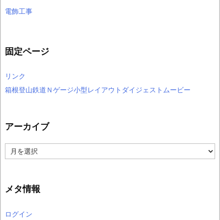
電飾工事
固定ページ
リンク
箱根登山鉄道Ｎゲージ小型レイアウトダイジェストムービー
アーカイブ
ア
ー
カ
イ
ブ
メタ情報
ログイン