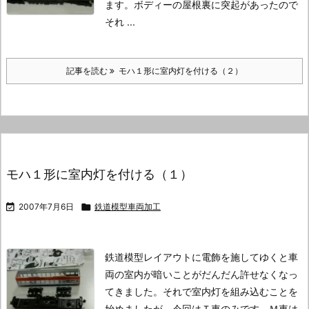
ます。ボディーの屋根裏に突起があったので
それ ...
記事を読む
モハ１形に室内灯を付ける（２）
モハ１形に室内灯を付ける（１）

2007年7月6日

鉄道模型車両加工
鉄道模型レイアウトに電飾を施してゆくと車
両の室内が暗いことがだんだん許せなくなっ
てきました。
それで室内灯を組み込むことを
始めましたが、今回はＴ車のみです。
Ｍ車は