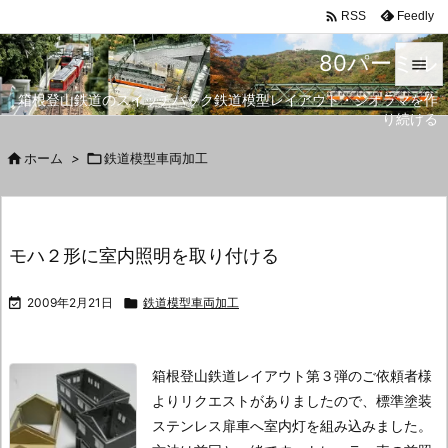

Feedly
RSS
80パーミル

箱根登山鉄道のスイッチバック鉄道模型レイアウト・ジオラマを作

り続ける
メニュ


ホーム
>

鉄道模型車両加工
サイド

前へ
モハ２形に室内照明を取り付ける

次へ

2009年2月21日

鉄道模型車両加工

検索
箱根登山鉄道レイアウト第３弾のご依頼者様
よりリクエストがありましたので、標準塗装
ステンレス扉車へ室内灯を組み込みました。