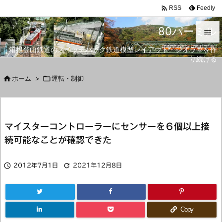

Feedly
RSS
80パーミル

箱根登山鉄道のスイッチバック鉄道模型レイアウト・ジオラマを作

り続ける
メニュ


ホーム
>

運転・制御
サイド

前へ
マイスターコントローラーにセンサーを６個以上接

続可能なことが確認できた
次へ

検索


2012年7月1日
2021年12月8日
Copy