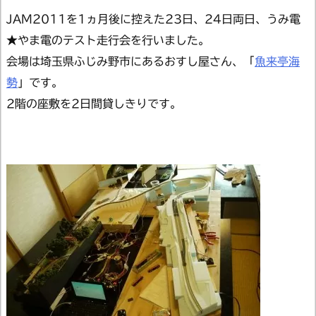
JAM2011を1ヵ月後に控えた23日、24日両日、うみ電
★やま電のテスト走行会を行いました。
会場は埼玉県ふじみ野市にあるおすし屋さん、「
魚来亭海
勢
」です。
2階の座敷を2日間貸しきりです。