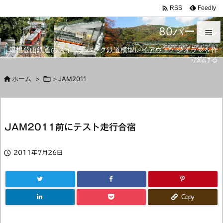

Feedly
RSS
80パーミル

箱根登山鉄道のスイッチバック鉄道模型レイアウト・ジオラマを作

り続ける
メニュ


ホーム
>

＞JAM2011
サイド

前へ
JAM2011前にテスト走行合宿

次へ


2011年7月26日
検索
Copy