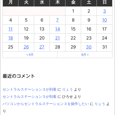
月
火
水
木
金
土
日
1
2
3
4
5
6
7
8
9
10
11
12
13
14
15
16
17
18
19
20
21
22
23
24
25
26
27
28
29
30
31
« 6月
8月 »
最近のコメント
セントラルステーション３が到着
に
りょう
より
セントラルステーション３が到着
に
ひろせ
より
パソコンからセントラルステーション３を操作したい
に
りょう
よ
り