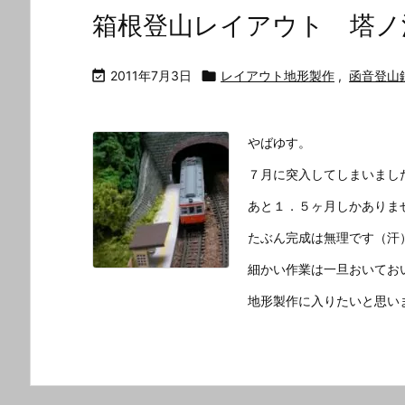
箱根登山レイアウト 塔ノ

2011年7月3日

レイアウト地形製作
,
函音登山
やばゆす。
７月に突入してしまいまし
あと１．５ヶ月しかありま
たぶん完成は無理です（汗
細かい作業は一旦おいてお
地形製作に入りたいと思い