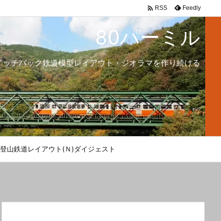

Feedly
RSS
80パーミル
イッチバック鉄道模型レイアウト・ジオラマを作り続ける
登山鉄道レイアウト(Ｎ)ダイジェスト