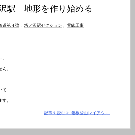
沢駅 地形を作り始める
鉄道第４弾
,
塔ノ沢駅セクション
,
電飾工事
た。
せん。
）
いて
ます。
記事を読む
箱根登山レイアウ ...