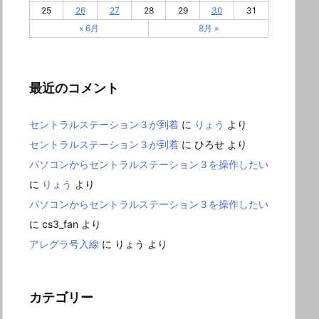
25
26
27
28
29
30
31
« 6月
8月 »
最近のコメント
セントラルステーション３が到着
に
りょう
より
セントラルステーション３が到着
に
ひろせ
より
パソコンからセントラルステーション３を操作したい
に
りょう
より
パソコンからセントラルステーション３を操作したい
に
cs3_fan
より
アレグラ号入線
に
りょう
より
カテゴリー