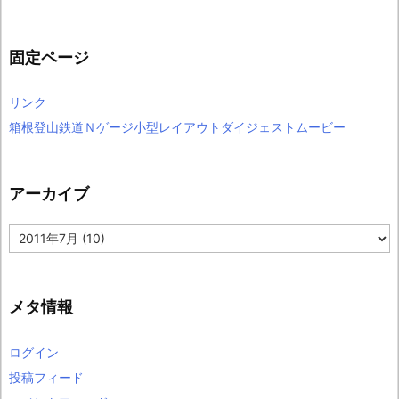
固定ページ
リンク
箱根登山鉄道Ｎゲージ小型レイアウトダイジェストムービー
アーカイブ
ア
ー
カ
イ
ブ
メタ情報
ログイン
投稿フィード