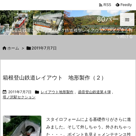

Feedly
RSS
80パーミル

箱根登山鉄道のスイッチバック鉄道模型レイアウト・ジオラマを作

り続ける
メニュ


ホーム
>

2011年7月7日
サイド

前へ
箱根登山鉄道レイアウト 地形製作（２）

次へ

2011年7月7日

レイアウト地形製作
,
函音登山鉄道第４弾
,

塔ノ沢駅セクション
検索
スタイロフォームによる基礎作りがさらに進
みました。
そして外しちゃう。
外されちゃっ
た・・・。
ポイント丸見え＝メンテナンス性