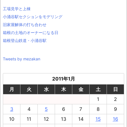
工場見学と上棟
小涌谷駅セクションをモデリング
旧家屋解体の打ち合わせ
箱根の土地のオーナーになる日
箱根登山鉄道・小涌谷駅
Tweets by mezakan
2011年1月
月
火
水
木
金
土
日
1
2
3
4
5
6
7
8
9
10
11
12
13
14
15
16