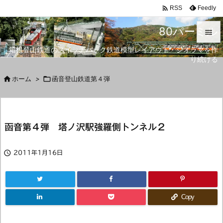

Feedly
RSS
80パーミル

箱根登山鉄道のスイッチバック鉄道模型レイアウト・ジオラマを作

り続ける
メニュ


ホーム
>

函音登山鉄道第４弾
サイド

前へ
函音第４弾 塔ノ沢駅強羅側トンネル２

次へ


2011年1月16日
検索
Copy