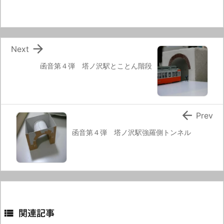

Next
函音第４弾 塔ノ沢駅とことん階段

Prev
函音第４弾 塔ノ沢駅強羅側トンネル

関連記事