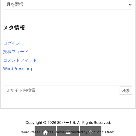
ア
ー
カ
イ
ブ
メタ情報
ログイン
投稿フィード
コメントフィード
WordPress.org
Copyright ©
2026
80パーミル
All Rights Reserved.



WordPress Luxeritas Theme is provided by "
Thought is free
".