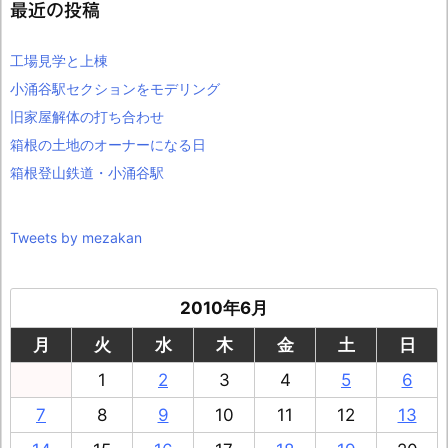
最近の投稿
工場見学と上棟
小涌谷駅セクションをモデリング
旧家屋解体の打ち合わせ
箱根の土地のオーナーになる日
箱根登山鉄道・小涌谷駅
Tweets by mezakan
2010年6月
月
火
水
木
金
土
日
1
2
3
4
5
6
7
8
9
10
11
12
13