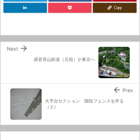
Copy

Next
函音登山鉄道（元祖）が東京へ

Prev
大平台セクション 階段フェンスを作る
（２）