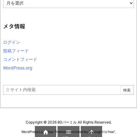
ア
ー
カ
イ
ブ
メタ情報
ログイン
投稿フィード
コメントフィード
WordPress.org
Copyright ©
2026
80パーミル
All Rights Reserved.



WordPress Luxeritas Theme is provided by "
Thought is free
".