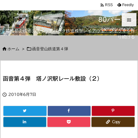

Feedly
RSS
80パーミル

箱根登山鉄道のスイッチバック鉄道模型レイアウト・ジオラマを作

り続ける
メニュ


ホーム
>

函音登山鉄道第４弾
サイド

前へ
函音第４弾 塔ノ沢駅レール敷設（２）

次へ


2010年6月7日
検索
Copy