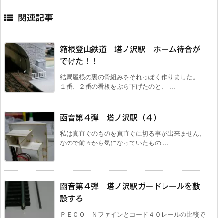

関連記事
箱根登山鉄道 塔ノ沢駅 ホーム待合が
でけた！！
結局屋根の裏の骨組みをそれっぽく作りました。
１番、２番の看板をぶら下げたのと、 ...
函音第４弾 塔ノ沢駅（４）
私は真直ぐのものを真直ぐに切る事が出来ません。
なので前々から気になっていたもの ...
函音第４弾 塔ノ沢駅ガードレールを敷
設する
ＰＥＣＯ Ｎファインとコード４０レールの比較で