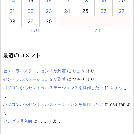
14
15
16
17
18
19
20
21
22
23
24
25
26
27
28
29
30
« 5月
7月 »
最近のコメント
セントラルステーション３が到着
に
りょう
より
セントラルステーション３が到着
に
ひろせ
より
パソコンからセントラルステーション３を操作したい
に
りょう
よ
り
パソコンからセントラルステーション３を操作したい
に
cs3_fan
よ
り
アレグラ号入線
に
りょう
より