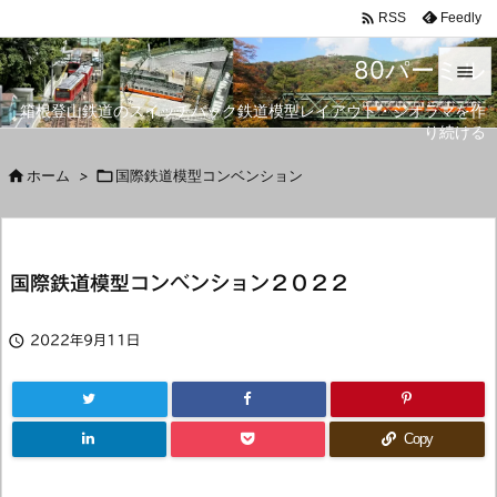

Feedly
RSS
80パーミル

箱根登山鉄道のスイッチバック鉄道模型レイアウト・ジオラマを作

り続ける
メニュ


ホーム
>

国際鉄道模型コンベンション
サイド

前へ
国際鉄道模型コンベンション２０２２

次へ


2022年9月11日
検索
Copy