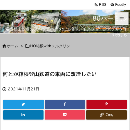

Feedly
RSS
80パーミル

箱根登山鉄道のスイッチバック鉄道模型レイアウト・ジオラマを作

り続ける
メニュ


ホーム
>

HO箱根withメルクリン
サイド

前へ
何とか箱根登山鉄道の車両に改造したい

次へ


2021年11月21日
検索
Copy