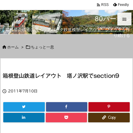

Feedly
RSS
80パーミル

箱根登山鉄道のスイッチバック鉄道模型レイアウト・ジオラマを作

り続ける
メニュ


ホーム
>

ちょっと一息
サイド

前へ
箱根登山鉄道レイアウト 塔ノ沢駅でsection9

次へ


2011年7月10日
検索
Copy