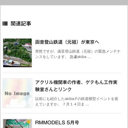

関連記事
函音登山鉄道（元祖）が東京へ
突然ですが、函音登山鉄道（元祖）の緊急メンテナ
ンスをしています。 急遽akiba ...
アクリル機関車の作者、ゲテもん工作実
験室さんとリンク
以前にも紹介したakiba:Fの鉄道模型イベントを覚
えていますか。 ７月１４日ま ...
RMMODELS 5月号