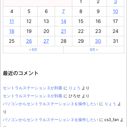
1
2
3
4
5
6
7
8
9
10
11
12
13
14
15
16
17
18
19
20
21
22
23
24
25
26
27
28
29
30
31
« 6月
8月 »
最近のコメント
セントラルステーション３が到着
に
りょう
より
セントラルステーション３が到着
に
ひろせ
より
パソコンからセントラルステーション３を操作したい
に
りょう
よ
り
パソコンからセントラルステーション３を操作したい
に
cs3_fan
よ