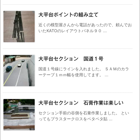
大平台ポイントの組み立て
近くの模型屋さんから電話があったので、頼んでお
いたKATOのレイアウトパネル９０ ...
大平台セクション 国道１号
国道１号線にラインを入れました。 ＳＡＭのカラ
ーテープ１ｍｍ幅を使用してます。 ...
大平台セクション 石膏作業は楽しい
セクション手前の谷側を石膏作業しました。 とい
ってもプラスタークロスをペタペタ貼 ...