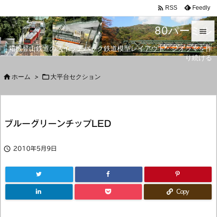

Feedly
RSS
80パーミル

箱根登山鉄道のスイッチバック鉄道模型レイアウト・ジオラマを作

り続ける
メニュ


ホーム
>

大平台セクション
サイド

前へ
ブルーグリーンチップLED

次へ


2010年5月9日
検索
Copy