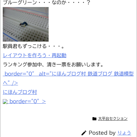
ブルーグリーン・・・なのか・・・・？
駅員君もずっこける・・・。
レイアウトを作ろう・再起動
ランキング参加中、清き一票をお願いします。
border="0″ alt="にほんブログ村 鉄道ブログ 鉄道模型
へ" />
にほんブログ村
border="0″>

大平台セクション

Posted by
りょう