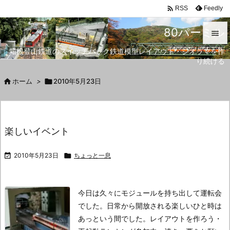

Feedly
RSS
80パーミル

箱根登山鉄道のスイッチバック鉄道模型レイアウト・ジオラマを作

り続ける
メニュ


ホーム
>

2010年5月23日
サイド

前へ
楽しいイベント

次へ

2010年5月23日

ちょっと一息

検索
今日は久々にモジュールを持ち出して運転会
でした。
日常から開放される楽しいひと時は
あっという間でした。
レイアウトを作ろう・