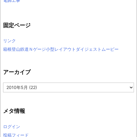
電飾工事
固定ページ
リンク
箱根登山鉄道Ｎゲージ小型レイアウトダイジェストムービー
アーカイブ
ア
ー
カ
イ
ブ
メタ情報
ログイン
投稿フィード