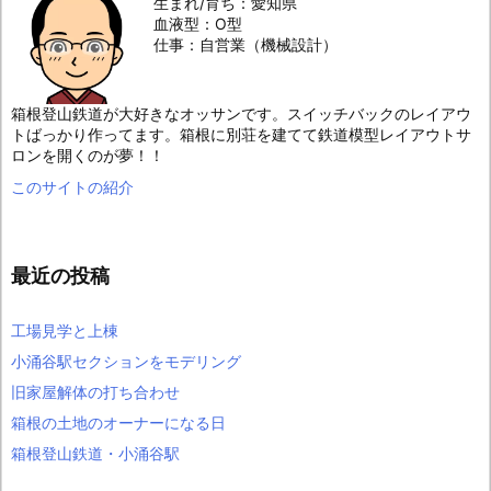
生まれ/育ち：愛知県
血液型：O型
仕事：自営業（機械設計）
箱根登山鉄道が大好きなオッサンです。スイッチバックのレイアウ
トばっかり作ってます。箱根に別荘を建てて鉄道模型レイアウトサ
ロンを開くのが夢！！
このサイトの紹介
最近の投稿
工場見学と上棟
小涌谷駅セクションをモデリング
旧家屋解体の打ち合わせ
箱根の土地のオーナーになる日
箱根登山鉄道・小涌谷駅