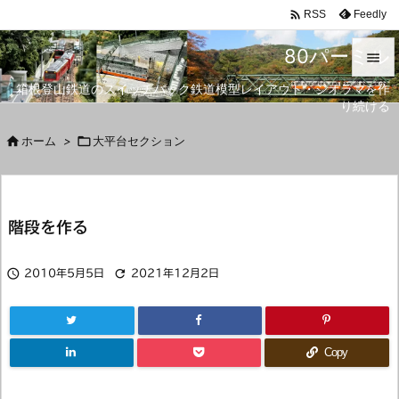

Feedly
RSS
80パーミル

箱根登山鉄道のスイッチバック鉄道模型レイアウト・ジオラマを作

り続ける
メニュ


ホーム
>

大平台セクション
サイド

前へ
階段を作る

次へ



2010年5月5日
2021年12月2日
検索
Copy