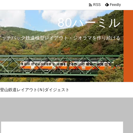

Feedly
RSS
80パーミル
イッチバック鉄道模型レイアウト・ジオラマを作り続ける
登山鉄道レイアウト(Ｎ)ダイジェスト