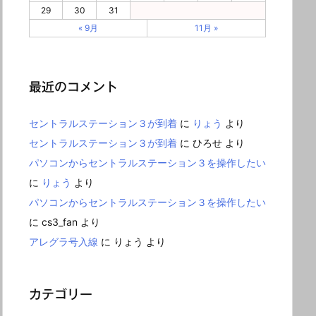
29
30
31
« 9月
11月 »
最近のコメント
セントラルステーション３が到着
に
りょう
より
セントラルステーション３が到着
に
ひろせ
より
パソコンからセントラルステーション３を操作したい
に
りょう
より
パソコンからセントラルステーション３を操作したい
に
cs3_fan
より
アレグラ号入線
に
りょう
より
カテゴリー