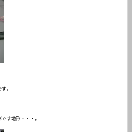
です。
形です地形・・・。