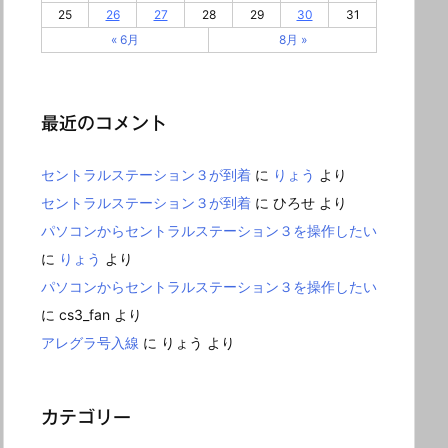
25
26
27
28
29
30
31
« 6月
8月 »
最近のコメント
セントラルステーション３が到着
に
りょう
より
セントラルステーション３が到着
に
ひろせ
より
パソコンからセントラルステーション３を操作したい
に
りょう
より
パソコンからセントラルステーション３を操作したい
に
cs3_fan
より
アレグラ号入線
に
りょう
より
カテゴリー