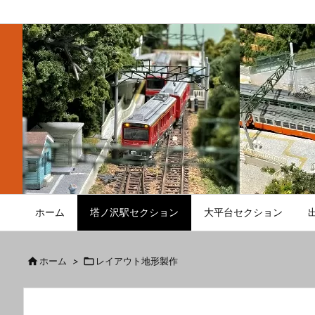
ホーム
塔ノ沢駅セクション
大平台セクション

ホーム
>

レイアウト地形製作