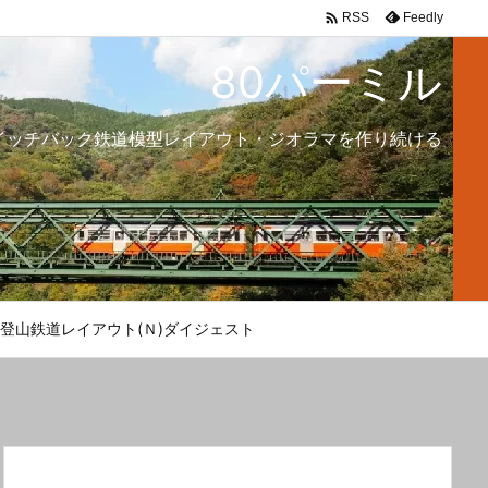

Feedly
RSS
80パーミル
イッチバック鉄道模型レイアウト・ジオラマを作り続ける
登山鉄道レイアウト(Ｎ)ダイジェスト