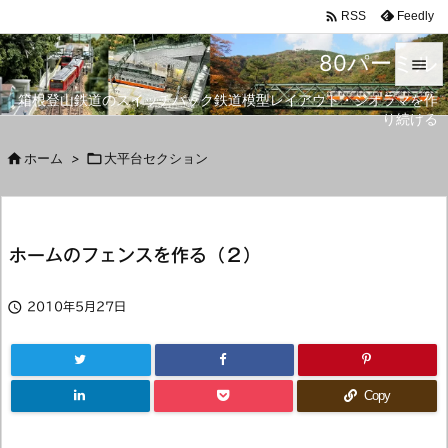

Feedly
RSS
80パーミル

箱根登山鉄道のスイッチバック鉄道模型レイアウト・ジオラマを作

り続ける
メニュ


ホーム
>

大平台セクション
サイド

前へ
ホームのフェンスを作る（２）

次へ


2010年5月27日
検索
Copy