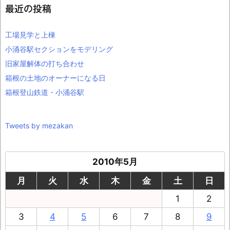
最近の投稿
工場見学と上棟
小涌谷駅セクションをモデリング
旧家屋解体の打ち合わせ
箱根の土地のオーナーになる日
箱根登山鉄道・小涌谷駅
Tweets by mezakan
2010年5月
月
火
水
木
金
土
日
1
2
3
4
5
6
7
8
9