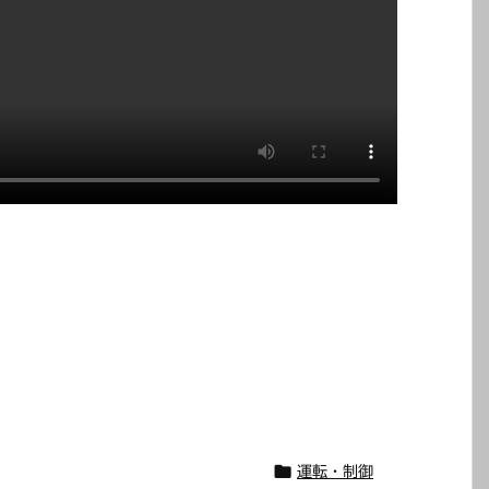

運転・制御