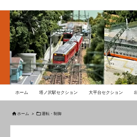
ホーム
塔ノ沢駅セクション
大平台セクション

ホーム
>

運転・制御