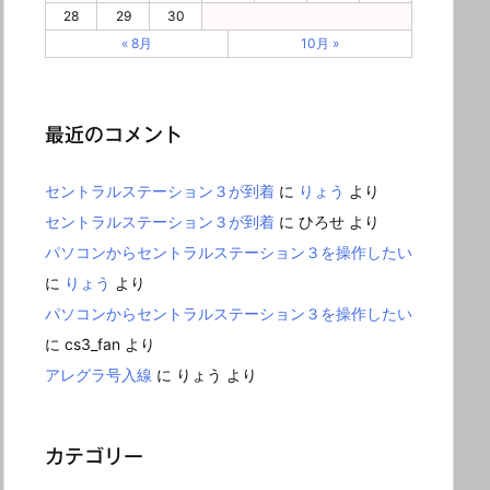
28
29
30
« 8月
10月 »
最近のコメント
セントラルステーション３が到着
に
りょう
より
セントラルステーション３が到着
に
ひろせ
より
パソコンからセントラルステーション３を操作したい
に
りょう
より
パソコンからセントラルステーション３を操作したい
に
cs3_fan
より
アレグラ号入線
に
りょう
より
カテゴリー