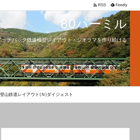

Feedly
RSS
80パーミル
イッチバック鉄道模型レイアウト・ジオラマを作り続ける
登山鉄道レイアウト(Ｎ)ダイジェスト