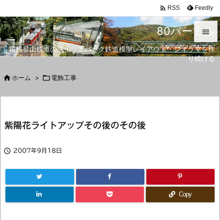

Feedly
RSS
80パーミル

箱根登山鉄道のスイッチバック鉄道模型レイアウト・ジオラマを作

り続ける
メニュ


ホーム
>

電飾工事
サイド

前へ
紫陽花ライトアップその後のその後

次へ


2007年9月18日
検索
Copy