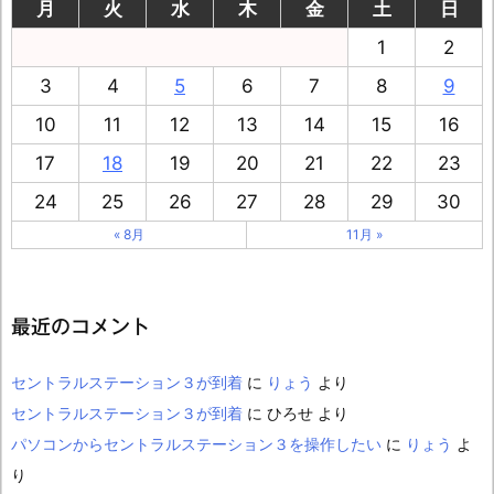
月
火
水
木
金
土
日
1
2
3
4
5
6
7
8
9
10
11
12
13
14
15
16
17
18
19
20
21
22
23
24
25
26
27
28
29
30
« 8月
11月 »
最近のコメント
セントラルステーション３が到着
に
りょう
より
セントラルステーション３が到着
に
ひろせ
より
パソコンからセントラルステーション３を操作したい
に
りょう
よ
り