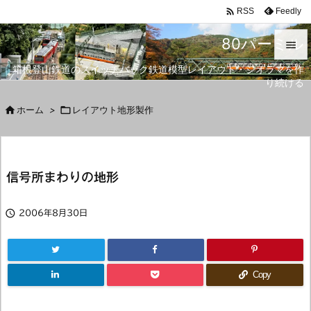

Feedly
RSS
80パーミル

箱根登山鉄道のスイッチバック鉄道模型レイアウト・ジオラマを作

り続ける
メニュ


ホーム
>

レイアウト地形製作
サイド

前へ
信号所まわりの地形

次へ


2006年8月30日
検索
Copy