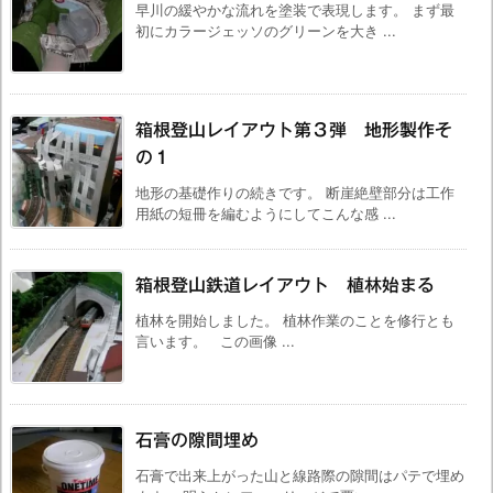
早川の緩やかな流れを塗装で表現します。 まず最
初にカラージェッソのグリーンを大き ...
箱根登山レイアウト第３弾 地形製作そ
の１
地形の基礎作りの続きです。 断崖絶壁部分は工作
用紙の短冊を編むようにしてこんな感 ...
箱根登山鉄道レイアウト 植林始まる
植林を開始しました。 植林作業のことを修行とも
言います。 この画像 ...
石膏の隙間埋め
石膏で出来上がった山と線路際の隙間はパテで埋め