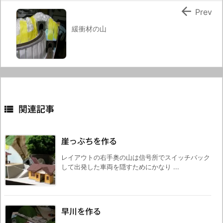

Prev
緩衝材の山

関連記事
崖っぷちを作る
レイアウトの右手奥の山は信号所でスイッチバック
して出発した車両を隠すためにかなり ...
早川を作る