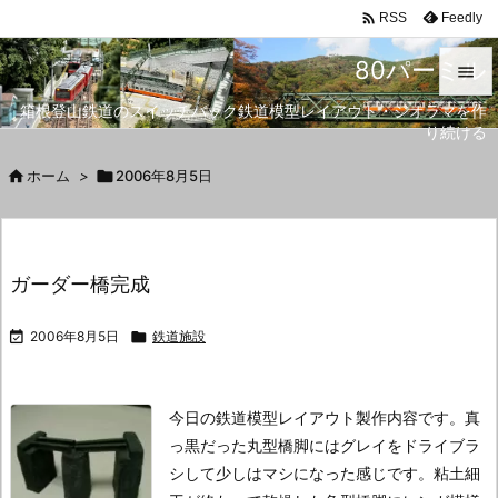

Feedly
RSS
80パーミル

箱根登山鉄道のスイッチバック鉄道模型レイアウト・ジオラマを作

り続ける
メニュ


ホーム
>

2006年8月5日
サイド

前へ
ガーダー橋完成

次へ

2006年8月5日

鉄道施設

検索
今日の鉄道模型レイアウト製作内容です。
真
っ黒だった丸型橋脚にはグレイをドライブラ
シして少しはマシになった感じです。
粘土細