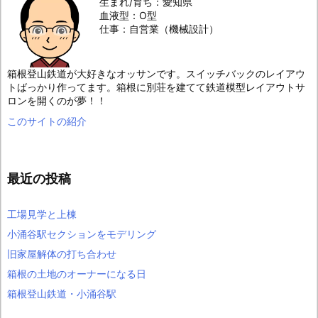
生まれ/育ち：愛知県
血液型：O型
仕事：自営業（機械設計）
箱根登山鉄道が大好きなオッサンです。スイッチバックのレイアウ
トばっかり作ってます。箱根に別荘を建てて鉄道模型レイアウトサ
ロンを開くのが夢！！
このサイトの紹介
最近の投稿
工場見学と上棟
小涌谷駅セクションをモデリング
旧家屋解体の打ち合わせ
箱根の土地のオーナーになる日
箱根登山鉄道・小涌谷駅