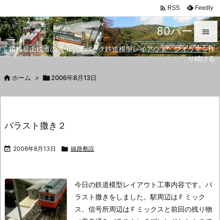

Feedly
RSS
80パーミル

箱根登山鉄道のスイッチバック鉄道模型レイアウト・ジオラマを作

り続ける
メニュ


ホーム
>

2006年8月13日
サイド

前へ
バラスト撒き２

次へ

2006年8月13日

線路敷設

検索
今日の鉄道模型レイアウト工事内容です。
バ
ラスト撒きをしました。
駅周辺はＦミック
ス、信号所周辺はＦミックスと前回の残り物