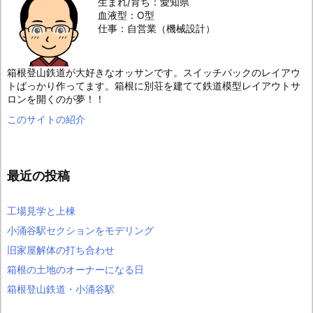
生まれ/育ち：愛知県
血液型：O型
仕事：自営業（機械設計）
箱根登山鉄道が大好きなオッサンです。スイッチバックのレイアウ
トばっかり作ってます。箱根に別荘を建てて鉄道模型レイアウトサ
ロンを開くのが夢！！
このサイトの紹介
最近の投稿
工場見学と上棟
小涌谷駅セクションをモデリング
旧家屋解体の打ち合わせ
箱根の土地のオーナーになる日
箱根登山鉄道・小涌谷駅