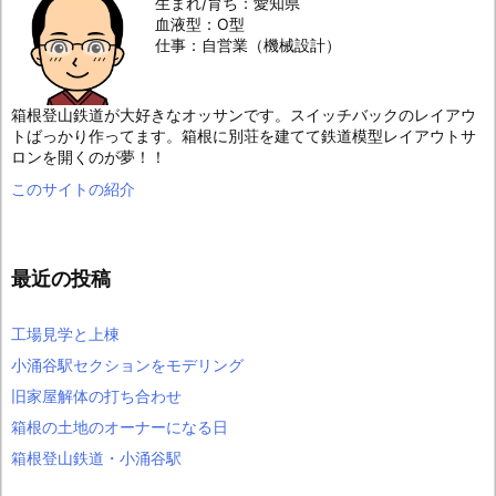
生まれ/育ち：愛知県
血液型：O型
仕事：自営業（機械設計）
箱根登山鉄道が大好きなオッサンです。スイッチバックのレイアウ
トばっかり作ってます。箱根に別荘を建てて鉄道模型レイアウトサ
ロンを開くのが夢！！
このサイトの紹介
最近の投稿
工場見学と上棟
小涌谷駅セクションをモデリング
旧家屋解体の打ち合わせ
箱根の土地のオーナーになる日
箱根登山鉄道・小涌谷駅