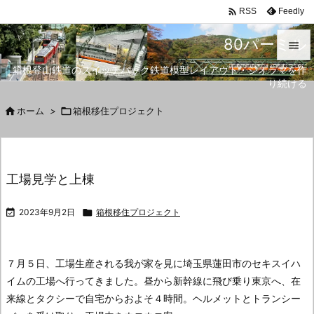

Feedly
RSS
80パーミル

箱根登山鉄道のスイッチバック鉄道模型レイアウト・ジオラマを作

り続ける
メニュ


ホーム
>

箱根移住プロジェクト
サイド

前へ
工場見学と上棟

次へ

2023年9月2日

箱根移住プロジェクト

検索
７月５日、工場生産される我が家を見に埼玉県蓮田市のセキスイハ
イムの工場へ行ってきました。
昼から新幹線に飛び乗り東京へ、在
来線とタクシーで自宅からおよそ４時間。
ヘルメットとトランシー