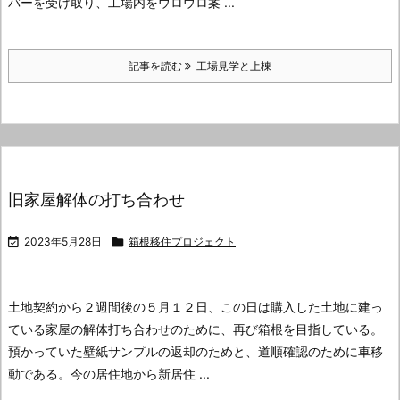
バーを受け取り、工場内をウロウロ案 ...
記事を読む
工場見学と上棟
旧家屋解体の打ち合わせ

2023年5月28日

箱根移住プロジェクト
土地契約から２週間後の５月１２日、この日は購入した土地に建っ
ている家屋の解体打ち合わせのために、再び箱根を目指している。
預かっていた壁紙サンプルの返却のためと、道順確認のために車移
動である。
今の居住地から新居住 ...