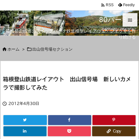

Feedly
RSS
80パーミル

箱根登山鉄道のスイッチバック鉄道模型レイアウト・ジオラマを作

り続ける
メニュ


ホーム
>

出山信号場セクション
サイド

前へ
箱根登山鉄道レイアウト 出山信号場 新しいカメ

ラで撮影してみた
次へ

検索

2012年4月30日
Copy