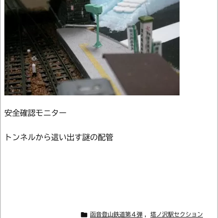
安全確認モニター
トンネルから這い出す謎の配管

函音登山鉄道第４弾
,
塔ノ沢駅セクション