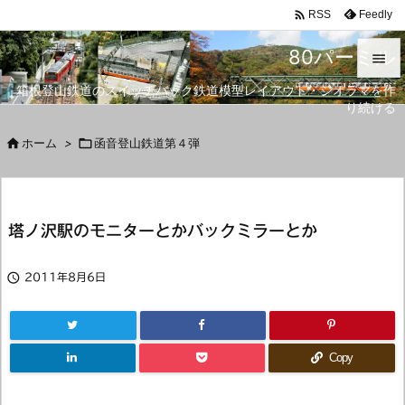

Feedly
RSS
80パーミル

箱根登山鉄道のスイッチバック鉄道模型レイアウト・ジオラマを作

り続ける
メニュ


ホーム
>

函音登山鉄道第４弾
サイド

前へ
塔ノ沢駅のモニターとかバックミラーとか

次へ


2011年8月6日
検索
Copy