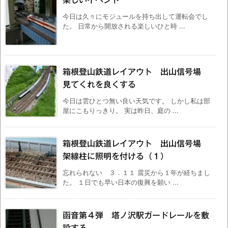
楽しいイベント
今日は久々にモジュールを持ち出して運転会でし
た。 日常から開放される楽しいひと時 ...
箱根登山鉄道レイアウト 出山信号場
見てくれを良くする
今日は雲ひとつ無い良い天気です。 しかし私は部
屋にこもりっきり。 実は昨日、庭の ...
箱根登山鉄道レイアウト 出山信号場
架線柱に照明を付ける（１）
忘れられない ３．１１ 震災から１年が経ちまし
た。 １日でも早い日本の復興を願い ...
函音第４弾 塔ノ沢駅ガードレールを敷