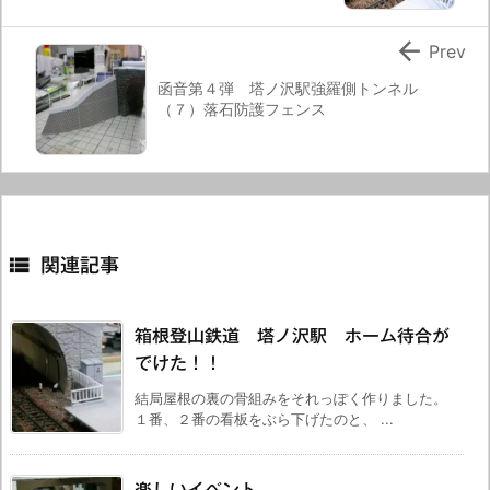

Prev
函音第４弾 塔ノ沢駅強羅側トンネル
（７）落石防護フェンス

関連記事
箱根登山鉄道 塔ノ沢駅 ホーム待合が
でけた！！
結局屋根の裏の骨組みをそれっぽく作りました。
１番、２番の看板をぶら下げたのと、 ...