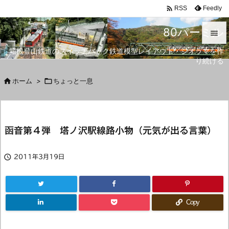

Feedly
RSS
80パーミル

箱根登山鉄道のスイッチバック鉄道模型レイアウト・ジオラマを作

り続ける
メニュ


ホーム
>

ちょっと一息
サイド

前へ
函音第４弾 塔ノ沢駅線路小物（元気が出る言葉）

次へ


2011年3月19日
検索
Copy