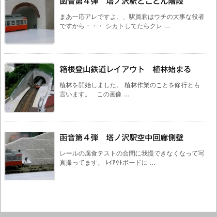
函音第４弾 塔ノ沢駅とことん階段
まあ一応アレですよ、、駅員君はウチの大事な役者
ですから・・・ シカトしてたらクレ ...
箱根登山鉄道レイアウト 植林始まる
植林を開始しました。 植林作業のことを修行とも
言います。 この画像 ...
函音第４弾 塔ノ沢駅空中回廊側壁
レールの腐食テストの合間に我慢できなくなって写
真撮ってます。 ﾚｲｱｳﾄボードに ...