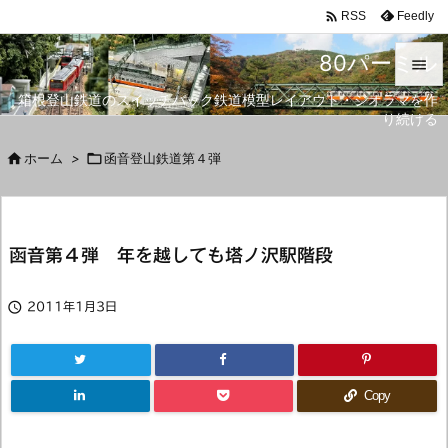

Feedly
RSS
80パーミル

箱根登山鉄道のスイッチバック鉄道模型レイアウト・ジオラマを作

り続ける
メニュ


ホーム
>

函音登山鉄道第４弾
サイド

前へ
函音第４弾 年を越しても塔ノ沢駅階段

次へ


2011年1月3日
検索
Copy