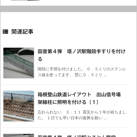

関連記事
函音第４弾 塔ノ沢駅階段手すりを付け
る
階段に手摺を付けました。 ０．５ミリのステンレ
ス線を使ってます。 壁に０．５ミリ ...
箱根登山鉄道レイアウト 出山信号場
架線柱に照明を付ける（１）
忘れられない ３．１１ 震災から１年が経ちまし
た。 １日でも早い日本の復興を願い ...