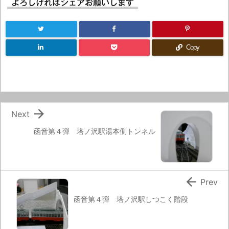
よろしければシェアお願いします
Copy

Next
函音第４弾 塔ノ沢駅湯本側トンネル

Prev
函音第４弾 塔ノ沢駅しつこく階段