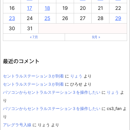
16
17
18
19
20
21
22
23
24
25
26
27
28
29
30
31
« 7月
9月 »
最近のコメント
セントラルステーション３が到着
に
りょう
より
セントラルステーション３が到着
に
ひろせ
より
パソコンからセントラルステーション３を操作したい
に
りょう
よ
り
パソコンからセントラルステーション３を操作したい
に
cs3_fan
よ
り
アレグラ号入線
に
りょう
より