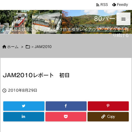

Feedly
RSS
80パーミル

箱根登山鉄道のスイッチバック鉄道模型レイアウト・ジオラマを作

り続ける
メニュ


ホーム
>

＞JAM2010
サイド

前へ
JAM2010レポート 初日

次へ


2010年8月29日
検索
Copy