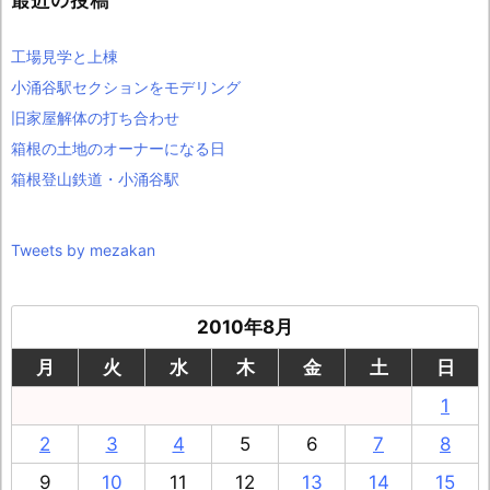
最近の投稿
工場見学と上棟
小涌谷駅セクションをモデリング
旧家屋解体の打ち合わせ
箱根の土地のオーナーになる日
箱根登山鉄道・小涌谷駅
Tweets by mezakan
2010年8月
月
火
水
木
金
土
日
1
2
3
4
5
6
7
8
9
10
11
12
13
14
15