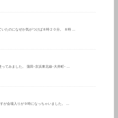
いたのになぜか気がつけば８時２０分。 ８時 ...
てみました。 蒲田-京浜東北線-大井町- ...
ですが会場入りが９時になっちゃいました。 ...