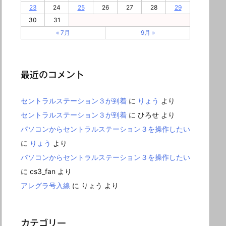
23
24
25
26
27
28
29
30
31
« 7月
9月 »
最近のコメント
セントラルステーション３が到着
に
りょう
より
セントラルステーション３が到着
に
ひろせ
より
パソコンからセントラルステーション３を操作したい
に
りょう
より
パソコンからセントラルステーション３を操作したい
に
cs3_fan
より
アレグラ号入線
に
りょう
より
カテゴリー