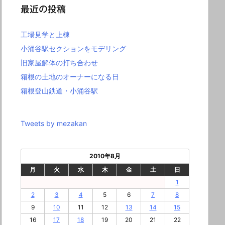
最近の投稿
工場見学と上棟
小涌谷駅セクションをモデリング
旧家屋解体の打ち合わせ
箱根の土地のオーナーになる日
箱根登山鉄道・小涌谷駅
Tweets by mezakan
2010年8月
月
火
水
木
金
土
日
1
2
3
4
5
6
7
8
9
10
11
12
13
14
15
16
17
18
19
20
21
22