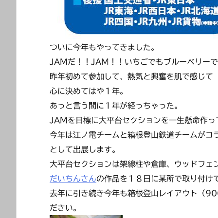
ついに今年もやってきました。
JAMだ！！JAM！！いちごでもブルーベリー
昨年初めて参加して、熱気と興奮を肌で感じて
心に決めてはや１年。
あっと言う間に１年が経っちゃった。
JAMを目標に大平台セクションを一生懸命作っ
今年は江ノ電チームと箱根登山鉄道チームがコ
として出展します。
大平台セクションは架線柱や倉庫、ウッドフェ
だいちんさん
の作品を１８日に某所で取り付け
去年に引き続き今年も箱根登山レイアウト（90
ださい。