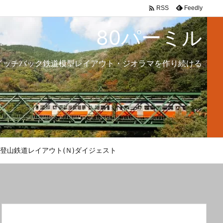

Feedly
RSS
80パーミル
イッチバック鉄道模型レイアウト・ジオラマを作り続ける
登山鉄道レイアウト(Ｎ)ダイジェスト