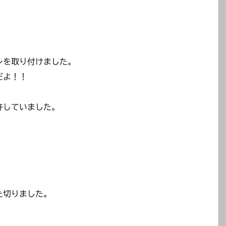
レを取り付けました。
だよ！！
許していました。
た切りました。