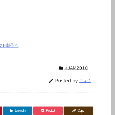
。

＞JAM2010

Posted by
りょう
LinkedIn
Pocket
Copy