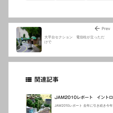

Prev
大平台セクション 電信柱が立っただ
けで

関連記事
JAM2010レポート イント
JAM2010レポート 去年に引き続き今年