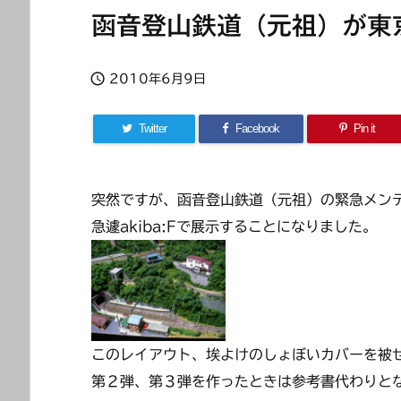
函音登山鉄道（元祖）が東

2010年6月9日
Twitter
Facebook
Pin it
突然ですが、函音登山鉄道（元祖）の緊急メン
急遽akiba:Fで展示することになりました。
このレイアウト、埃よけのしょぼいカバーを被
第２弾、第３弾を作ったときは参考書代わりと