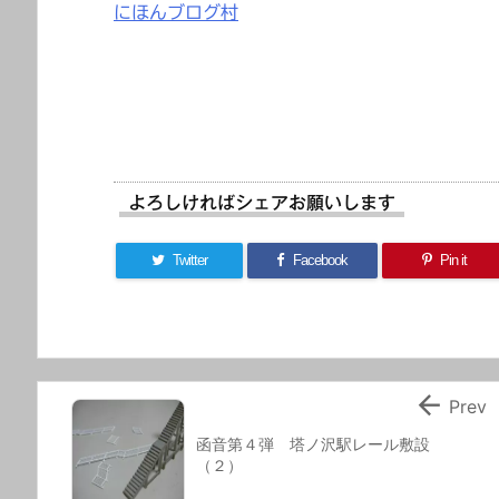
にほんブログ村
よろしければシェアお願いします
Twitter
Facebook
Pin it

Prev
函音第４弾 塔ノ沢駅レール敷設
（２）