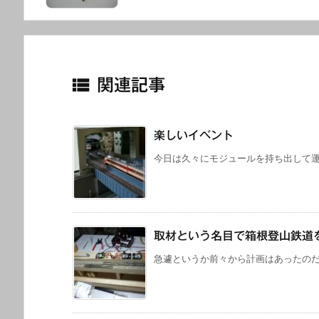

関連記事
楽しいイベント
今日は久々にモジュールを持ち出して運転
取材という名目で箱根登山鉄道
急遽というか前々から計画はあったのだが