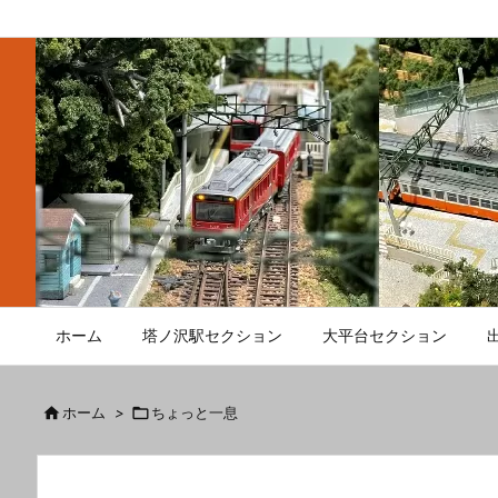
ホーム
塔ノ沢駅セクション
大平台セクション

ホーム
>

ちょっと一息