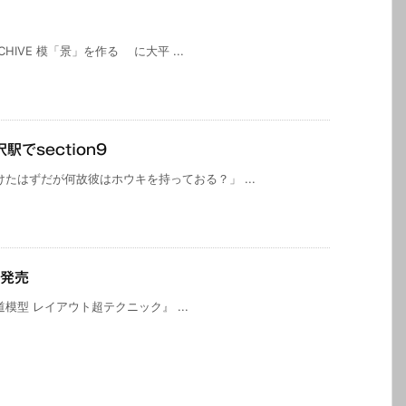
CHIVE 模「景」を作る に大平 ...
でsection9
たはずだが何故彼はホウキを持っておる？」 ...
て発売
型 レイアウト超テクニック』 ...