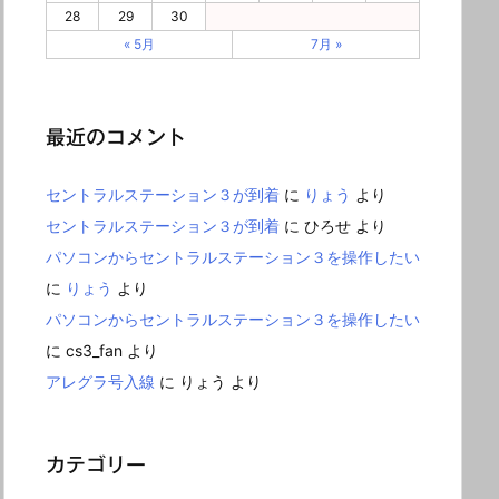
28
29
30
« 5月
7月 »
最近のコメント
セントラルステーション３が到着
に
りょう
より
セントラルステーション３が到着
に
ひろせ
より
パソコンからセントラルステーション３を操作したい
に
りょう
より
パソコンからセントラルステーション３を操作したい
に
cs3_fan
より
アレグラ号入線
に
りょう
より
カテゴリー