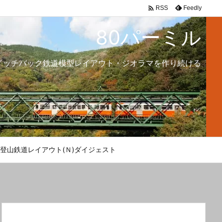

Feedly
RSS
80パーミル
イッチバック鉄道模型レイアウト・ジオラマを作り続ける
登山鉄道レイアウト(Ｎ)ダイジェスト