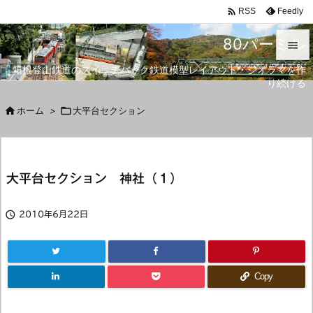

Feedly
RSS
80パーミル

箱根登山鉄道のスイッチバック鉄道模型レイアウト・ジオラマを作

り続ける
メニュ


ホーム
>

大平台セクション
サイド

前へ
大平台セクション 神社（１）

次へ


2010年6月22日
検索
Copy