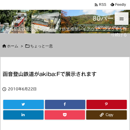

Feedly
RSS
80パーミル

箱根登山鉄道のスイッチバック鉄道模型レイアウト・ジオラマを作

り続ける
メニュ


ホーム
>

ちょっと一息
サイド

前へ
函音登山鉄道がakiba:Fで展示されます

次へ


2010年6月22日
検索
Copy