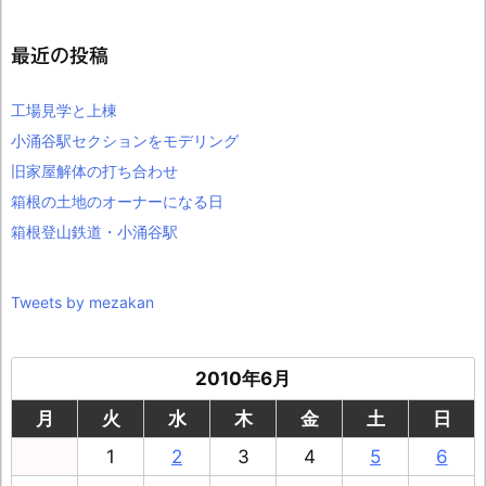
最近の投稿
工場見学と上棟
小涌谷駅セクションをモデリング
旧家屋解体の打ち合わせ
箱根の土地のオーナーになる日
箱根登山鉄道・小涌谷駅
Tweets by mezakan
2010年6月
月
火
水
木
金
土
日
1
2
3
4
5
6