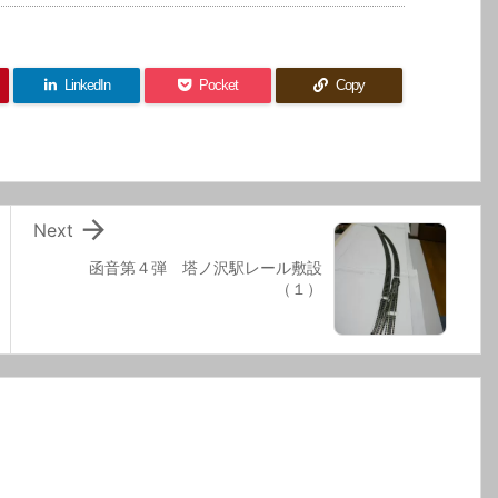
LinkedIn
Pocket
Copy

Next
函音第４弾 塔ノ沢駅レール敷設
（１）