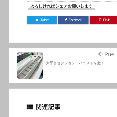
よろしければシェアお願いします
Twitter
Facebook
Pin it

Prev
大平台セクション バラストを撒く

関連記事