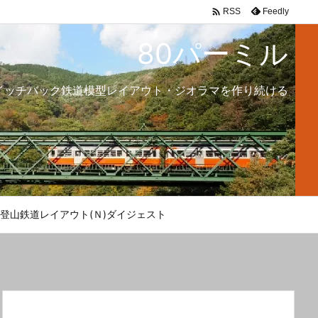

Feedly
RSS
80パーミル
イッチバック鉄道模型レイアウト・ジオラマを作り続ける
登山鉄道レイアウト(Ｎ)ダイジェスト