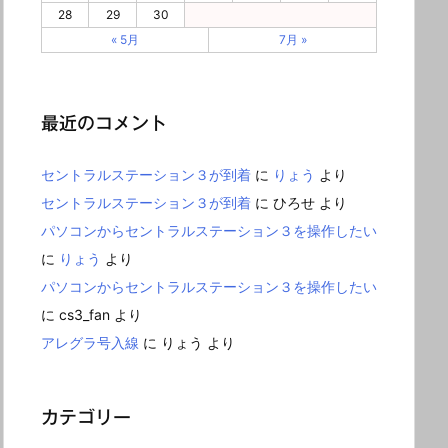
28
29
30
« 5月
7月 »
最近のコメント
セントラルステーション３が到着
に
りょう
より
セントラルステーション３が到着
に
ひろせ
より
パソコンからセントラルステーション３を操作したい
に
りょう
より
パソコンからセントラルステーション３を操作したい
に
cs3_fan
より
アレグラ号入線
に
りょう
より
カテゴリー