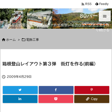

Feedly
RSS
80パーミル

箱根登山鉄道のスイッチバック鉄道模型レイアウト・ジオラマを作

り続ける
メニュ


ホーム
>

電飾工事
サイド

前へ
箱根登山レイアウト第３弾 街灯を作る(前編）

次へ


2009年4月29日
検索
Copy