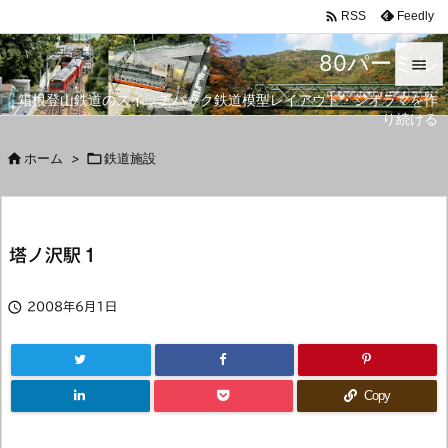

Feedly
RSS
80パーミル

箱根登山鉄道のスイッチバック鉄道模型レイアウト・ジオラマを作

り続ける
メニュ


ホーム
>

鉄道施設
サイド

前へ
塔ノ沢駅１

次へ


2008年6月1日
検索
Copy