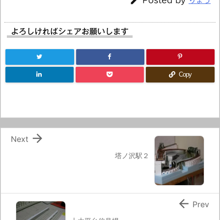

Posted by
りょう
よろしければシェアお願いします
Copy

Next
塔ノ沢駅２

Prev