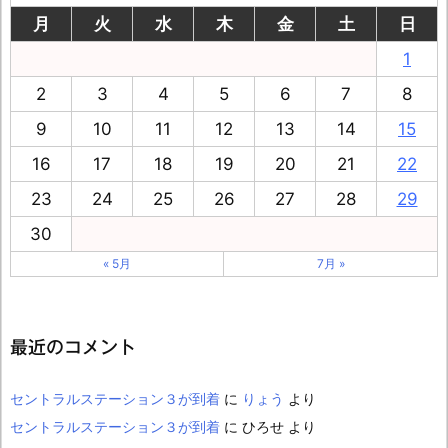
月
火
水
木
金
土
日
1
2
3
4
5
6
7
8
9
10
11
12
13
14
15
16
17
18
19
20
21
22
23
24
25
26
27
28
29
30
« 5月
7月 »
最近のコメント
セントラルステーション３が到着
に
りょう
より
セントラルステーション３が到着
に
ひろせ
より