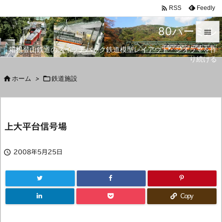

Feedly
RSS
80パーミル

箱根登山鉄道のスイッチバック鉄道模型レイアウト・ジオラマを作

り続ける
メニュ


ホーム
>

鉄道施設
サイド

前へ
上大平台信号場

次へ


2008年5月25日
検索
Copy