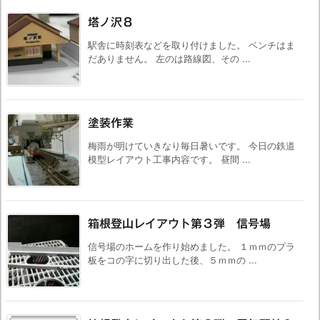
塔ノ沢８
駅舎に時刻表などを取り付けました。 ベンチはま
だありません。 左のは路線図、その ...
塗装作業
梅雨が明けていきなり毎日暑いです。 今日の鉄道
模型レイアウト工事内容です。 昼間 ...
箱根登山レイアウト第３弾 信号場
信号場のホームを作り始めました。 １ｍｍのプラ
板をコの字に切り出した後、５ｍｍの ...