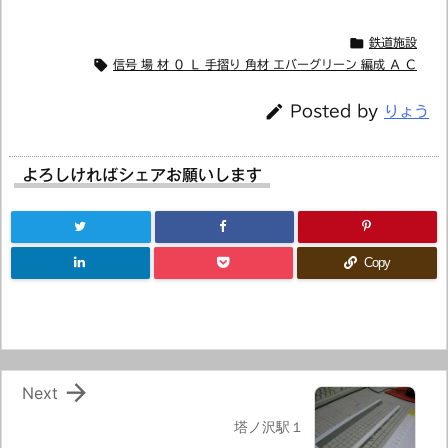

鉄道施設

信号 場 材 ０ Ｌ 手摺り 角材 エバーグリーン 編成 Ａ Ｃ

Posted by
りょう
よろしければシェアお願いします
Copy

Next
塔ノ沢駅１