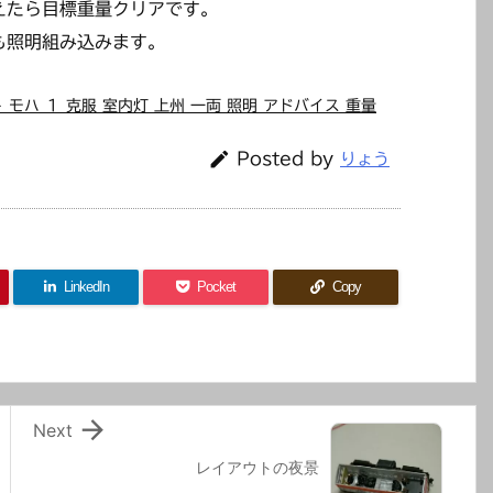
えたら目標重量クリアです。
も照明組み込みます。
 モハ １ 克服 室内灯 上州 一両 照明 アドバイス 重量

Posted by
りょう
LinkedIn
Pocket
Copy

Next
レイアウトの夜景