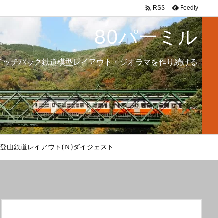

Feedly
RSS
80パーミル
イッチバック鉄道模型レイアウト・ジオラマを作り続ける
登山鉄道レイアウト(Ｎ)ダイジェスト