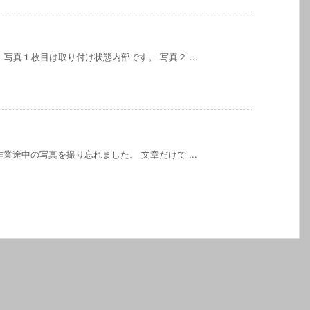
）
写真１枚目は取り付け状態内部です。 写真２ ...
業途中の写真を撮り忘れました。 文章だけで ...