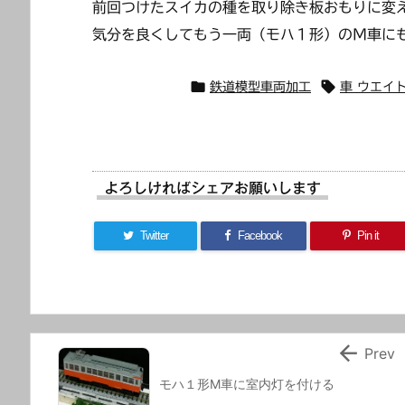
前回つけたスイカの種を取り除き板おもりに変
気分を良くしてもう一両（モハ１形）のＭ車に


鉄道模型車両加工
車 ウエイト
よろしければシェアお願いします
Twitter
Facebook
Pin it

Prev
モハ１形M車に室内灯を付ける