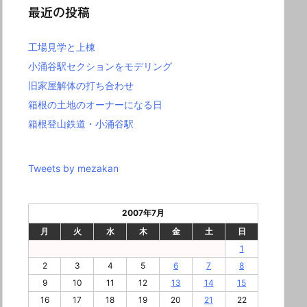
最近の投稿
工場見学と上棟
小涌谷駅セクションをモデリング
旧家屋解体の打ち合わせ
箱根の土地のオーナーになる日
箱根登山鉄道・小涌谷駅
Tweets by mezakan
2007年7月
月
火
水
木
金
土
日
1
2
3
4
5
6
7
8
9
10
11
12
13
14
15
16
17
18
19
20
21
22