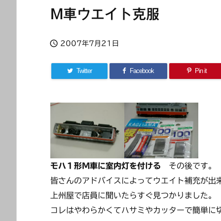
M車ウエイト克服

2007年7月21日
Twitter
Facebook
Pin it
モハ１形M車に室内灯を付ける
その後です。
皆さんのアドバイスによってウエイト補充が出
上州屋で店員に聞いたらすぐ見つかりました。
コレはやわらかくてハサミやカッターで簡単に