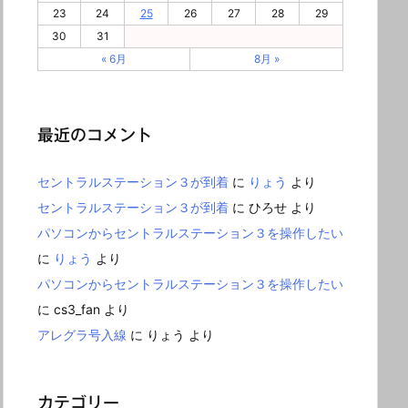
23
24
25
26
27
28
29
30
31
« 6月
8月 »
最近のコメント
セントラルステーション３が到着
に
りょう
より
セントラルステーション３が到着
に
ひろせ
より
パソコンからセントラルステーション３を操作したい
に
りょう
より
パソコンからセントラルステーション３を操作したい
に
cs3_fan
より
アレグラ号入線
に
りょう
より
カテゴリー