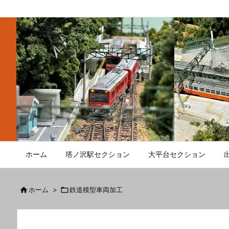
ホーム
塔ノ沢駅セクション
大平台セクション

ホーム
>

鉄道模型車両加工