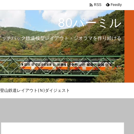

Feedly
RSS
80パーミル
イッチバック鉄道模型レイアウト・ジオラマを作り続ける
登山鉄道レイアウト(Ｎ)ダイジェスト