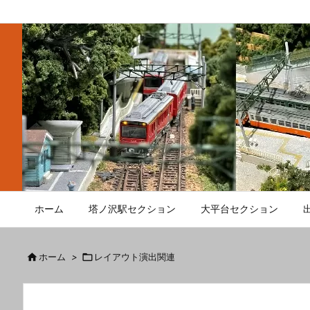
ホーム
塔ノ沢駅セクション
大平台セクション

ホーム
>

レイアウト演出関連