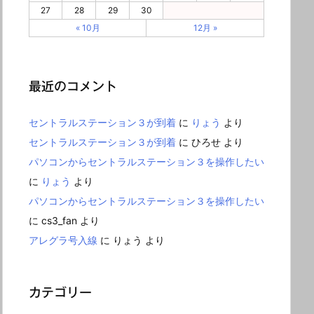
27
28
29
30
« 10月
12月 »
最近のコメント
セントラルステーション３が到着
に
りょう
より
セントラルステーション３が到着
に
ひろせ
より
パソコンからセントラルステーション３を操作したい
に
りょう
より
パソコンからセントラルステーション３を操作したい
に
cs3_fan
より
アレグラ号入線
に
りょう
より
カテゴリー