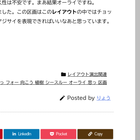
久性は不安です。まあ結果オーライですね。
ました。この区画はこの
レイアウト
の中ではチョッ
アジサイを表現できればいいなあと思っています。

レイアウト演出関連
っ フォー 向こう 植樹 シースルー オーライ 思っ 区画

Posted by
りょう
LinkedIn
Pocket
Copy