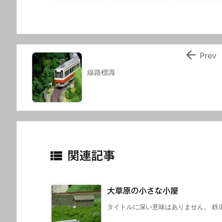

Prev
線路標識

関連記事
大草原の小さな小屋
タイトルに深い意味はありません。 鉄道