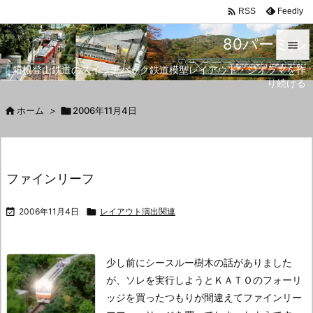

Feedly
RSS
80パーミル

箱根登山鉄道のスイッチバック鉄道模型レイアウト・ジオラマを作

り続ける
メニュ


ホーム
>

2006年11月4日
サイド

前へ
ファインリーフ

次へ

2006年11月4日

レイアウト演出関連

検索
少し前にシースルー樹木の話がありました
が、ソレを実行しようとＫＡＴＯのフォーリ
ッジを買ったつもりが間違えてファインリー