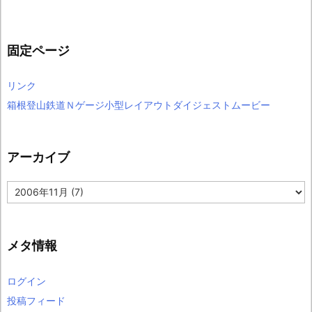
固定ページ
リンク
箱根登山鉄道Ｎゲージ小型レイアウトダイジェストムービー
アーカイブ
ア
ー
カ
イ
ブ
メタ情報
ログイン
投稿フィード