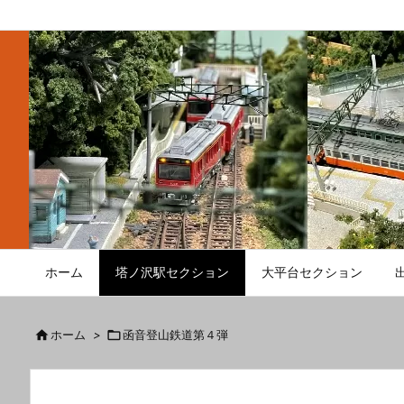
ホーム
塔ノ沢駅セクション
大平台セクション

ホーム
>

函音登山鉄道第４弾