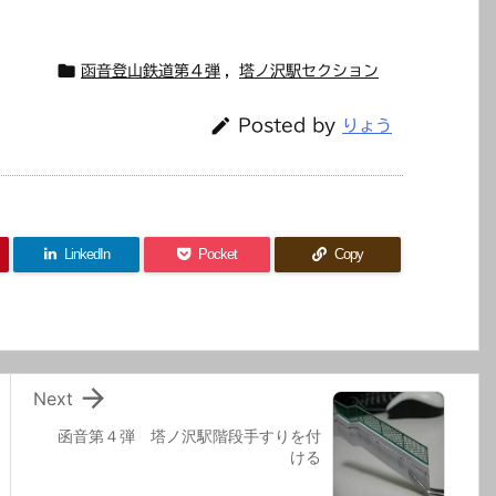

函音登山鉄道第４弾
,
塔ノ沢駅セクション

Posted by
りょう
LinkedIn
Pocket
Copy

Next
函音第４弾 塔ノ沢駅階段手すりを付
ける