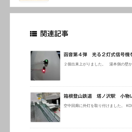

関連記事
函音第４弾 光る２灯式信号機
２個出来上がりました。 湯本側の壁から
箱根登山鉄道 塔ノ沢駅 小物
空中回廊に外灯を取り付けました。 KOB