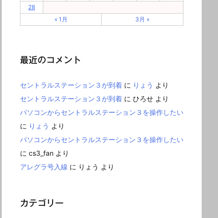
28
« 1月
3月 »
最近のコメント
セントラルステーション３が到着
に
りょう
より
セントラルステーション３が到着
に
ひろせ
より
パソコンからセントラルステーション３を操作したい
に
りょう
より
パソコンからセントラルステーション３を操作したい
に
cs3_fan
より
アレグラ号入線
に
りょう
より
カテゴリー