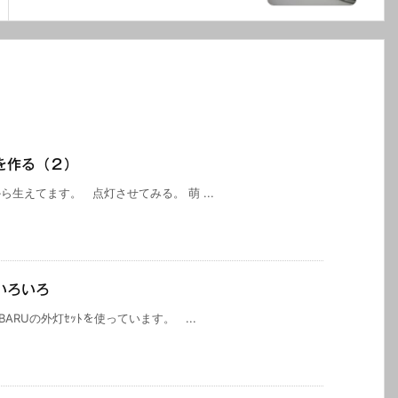
を作る（２）
生えてます。 点灯させてみる。 萌 ...
いろいろ
ARUの外灯ｾｯﾄを使っています。 ...