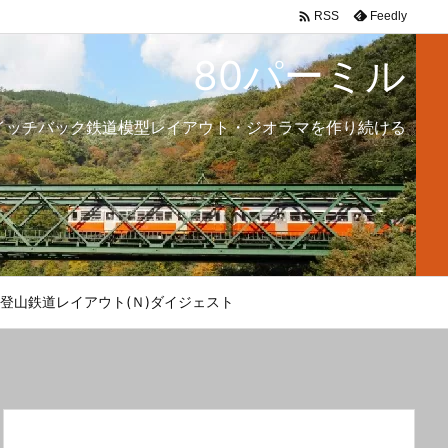

Feedly
RSS
80パーミル
イッチバック鉄道模型レイアウト・ジオラマを作り続ける
登山鉄道レイアウト(Ｎ)ダイジェスト